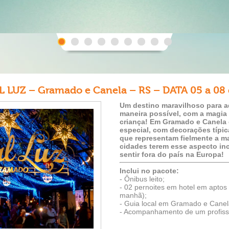
LUZ – Gramado e Canela – RS – DATA 05 a 08
Um destino maravilhoso para ad
maneira possível, com a magia 
criança! Em Gramado e Canela 
especial, com decorações típi
que representam fielmente a ma
cidades terem esse aspecto inc
sentir fora do país na Europa!
Inclui no pacote:
- Ônibus leito;
- 02 pernoites em hotel em aptos 
manhã);
- Guia local em Gramado e Canela
- Acompanhamento de um profiss